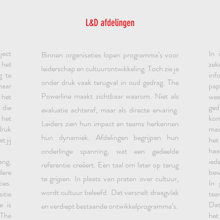
L&D afdelingen
ject
In 
Binnen organisaties lopen programma’s voor
 het
zek
leiderschap en cultuurontwikkeling. Toch zie je
g te
inf
onder druk vaak terugval in oud gedrag. The
maar
pap
Powerline maakt zichtbaar waarom. Niet als
 het
wee
 die
ged
evaluatie achteraf, maar als directe ervaring.
het
kom
Leiders zien hun impact en teams herkennen
druk
maa
hun dynamiek. Afdelingen begrijpen hun
 jij
het
haa
onderlinge spanning, wat een gedeelde
ang,
ied
referentie creëert. Een taal om later op terug
dere
be
te grijpen. In plaats van praten over cultuur,
ies.
In 
wordt cultuur beleefd. Dat versnelt draagvlak
itie
tea
e is
Dat
en verdiept bestaande ontwikkelprogramma’s.
The
het