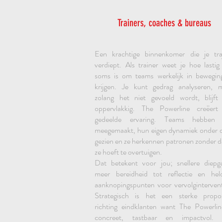
Trainers, coaches & bureaus
Een krachtige binnenkomer die je tra
verdiept. Als trainer weet je hoe lastig
soms is om teams werkelijk in bewegin
krijgen. Je kunt gedrag analyseren, 
zolang het niet gevoeld wordt, blijft
oppervlakkig. The Powerline creëert
gedeelde ervaring. Teams hebben 
meegemaakt, hun eigen dynamiek onder 
gezien en ze herkennen patronen zonder dat
ze hoeft te overtuigen.
Dat betekent voor jou; snellere diepg
meer bereidheid tot reflectie en hel
aanknopingspunten voor vervolgintervent
Strategisch is het een sterke propos
richting eindklanten want The Powerlin
concreet, tastbaar en impactvol. 