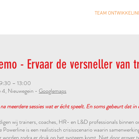
HOME
ONS VERHAAL
CONCEPTEN
TEAM ONTWIKKELIN
mo - Ervaar de versneller van tr
09:30 – 13:00
e 4, Nieuwegein -
Googlemaps
 na meerdere sessies wat er écht speelt. En soms gebeurt dat in 
igen wij trainers, coaches, HR- en L&D professionals binnen or
e Powerline is een realistisch crisisscenario waarin samenwerkin
worden zodra er druk op het systeem komt. Niet door erover t