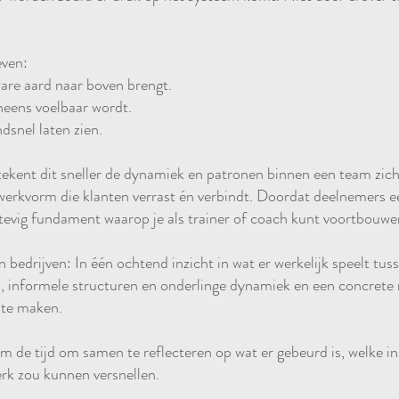
even:
re aard naar boven brengt.
eens voelbaar wordt.
snel laten zien.
tekent dit sneller de dynamiek en patronen binnen een team zi
werkvorm die klanten verrast én verbindt. Doordat deelnemers e
tevig fundament waarop je als trainer of coach kunt voortbouwe
edrijven: In één ochtend inzicht in wat er werkelijk speelt tuss
n, informele structuren en onderlinge dynamiek en een concrete
 te maken.
 de tijd om samen te reflecteren op wat er gebeurd is, welke in
erk zou kunnen versnellen.