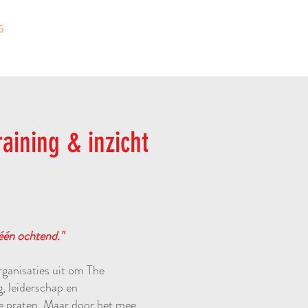
G
WERKWIJZE
CONTACT
aining & inzicht
één ochtend."
ganisaties uit om The
g, leiderschap en
e praten. Maar door het mee