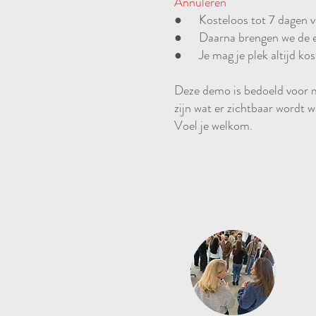
Annuleren
● Kosteloos tot 7 dagen vo
● Daarna brengen we de eig
● Je mag je plek altijd kos
Deze demo is bedoeld voor m
zijn wat er zichtbaar wordt 
Voel je welkom.