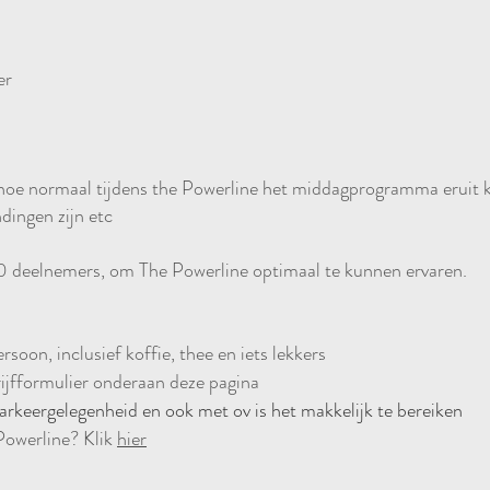
er
oe hoe normaal tijdens the Powerline het middagprogramma eruit 
ndingen zijn etc
deelnemers, om The Powerline optimaal te kunnen ervaren.
soon, inclusief koffie, thee en iets lekkers
hrijfformulier onderaan deze pagina
arkeergelegenheid en ook met ov is het makkelijk te bereiken
Powerline? Klik
hier