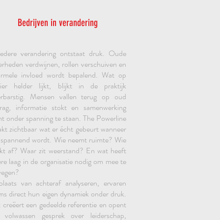
Bedrijven in verandering
iedere verandering ontstaat druk. Oude
erheden verdwijnen, rollen verschuiven en
ormele invloed wordt bepalend. Wat op
ier helder lijkt, blijkt in de praktijk
rbarstig. Mensen vallen terug op oud
rag, informatie stokt en samenwerking
t onder spanning te staan. The Powerline
kt zichtbaar wat er écht gebeurt wanneer
 spannend wordt. Wie neemt ruimte? Wie
kt af? Waar zit weerstand? En wat heeft
ere laag in de organisatie nodig om mee te
wegen?
plaats van achteraf analyseren, ervaren
ms direct hun eigen dynamiek onder druk.
 creëert een gedeelde referentie en opent
 volwassen gesprek over leiderschap,